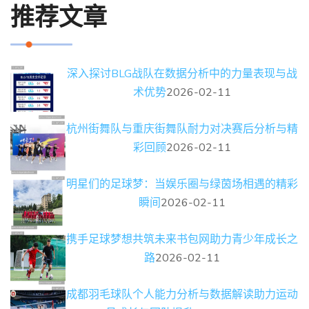
推荐文章
深入探讨BLG战队在数据分析中的力量表现与战
术优势
2026-02-11
杭州街舞队与重庆街舞队耐力对决赛后分析与精
彩回顾
2026-02-11
明星们的足球梦：当娱乐圈与绿茵场相遇的精彩
瞬间
2026-02-11
携手足球梦想共筑未来书包网助力青少年成长之
路
2026-02-11
成都羽毛球队个人能力分析与数据解读助力运动