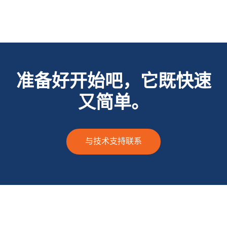
准备好开始吧，它既快速
又简单。
与技术支持联系