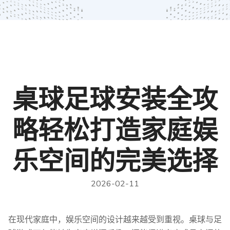
桌球足球安装全攻
略轻松打造家庭娱
乐空间的完美选择
2026-02-11
在现代家庭中，娱乐空间的设计越来越受到重视。桌球与足