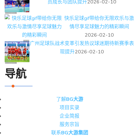
员成长与团队提升
2026-02-10
快乐足球gif带给你无限欢乐与激
情尽享足球魅力的精彩瞬间
2026-02-10
广州足球队战术变革引发热议球迷期待新赛季表
现提升
2026-02-10
导航
了解
BG大游
项目实录
企业简报
服务宗旨
联系
BG大游集团