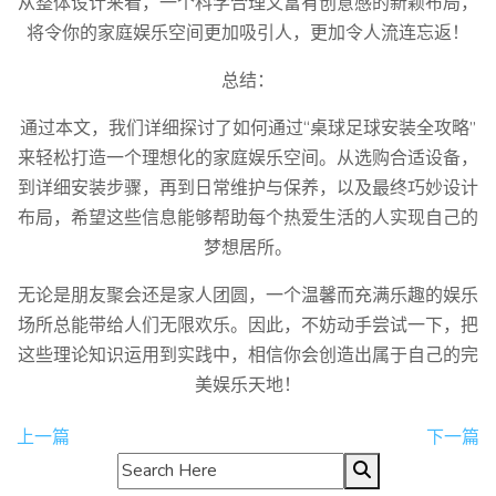
从整体设计来看，一个科学合理又富有创意感的新颖布局，
将令你的家庭娱乐空间更加吸引人，更加令人流连忘返！
总结：
通过本文，我们详细探讨了如何通过“桌球足球安装全攻略”
来轻松打造一个理想化的家庭娱乐空间。从选购合适设备，
到详细安装步骤，再到日常维护与保养，以及最终巧妙设计
布局，希望这些信息能够帮助每个热爱生活的人实现自己的
梦想居所。
无论是朋友聚会还是家人团圆，一个温馨而充满乐趣的娱乐
场所总能带给人们无限欢乐。因此，不妨动手尝试一下，把
这些理论知识运用到实践中，相信你会创造出属于自己的完
美娱乐天地！
上一篇
下一篇