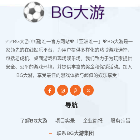
✅✅BG大游(中国)唯一官方网站💖『亚洲唯一』💖BG大游是一
家领先的在线娱乐平台，为用户提供多样化的赌博游戏选择，
包括老虎机、桌面游戏和现场娱乐场。我们致力于为玩家提供
安全、公平的游戏环境，并提供丰富的奖金和促销活动。加入
BG大游，享受最佳的游戏体验与超值的娱乐享受！
导航
了解
BG大游
项目实录
企业简报
服务宗旨
联系
BG大游集团