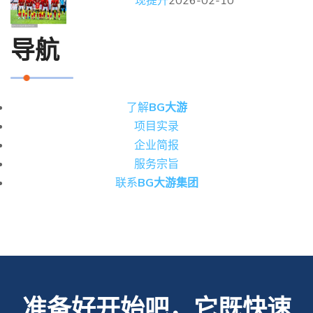
现提升
2026-02-10
导航
了解
BG大游
项目实录
企业简报
服务宗旨
联系
BG大游集团
准备好开始吧，它既快速