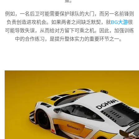
策。
例如，一名后卫可能需要保护球队的大门，而另一名前锋则
负责创造进攻机会。如果两者之间缺乏默契，就
BG大游
很
可能导致失误，从而给对方留下可乘之机。因此，加强训练
中的合作练习，是提升整体实力的重要环节之一。