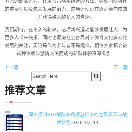
紧张的比赛过程、技术与策略相结合的方法、强调团队协作
的重要性以及未来发展的潜力，这项运动正在逐步走向成熟
并获得越来越多人的青睐。
我们期待，在不久的将来，这项新兴运动能够发展壮大，为
更多人带来快乐，同时也促进社会各界对于体育文化多元化
发展的关注。无论是作为参与者还是观众，相信大家都会被
这种速度与激情交织而成的新型体验深深吸引！
上一篇
下一篇
推荐文章
深入探讨BLG战队在数据分析中的力量表现与战
术优势
2026-02-11