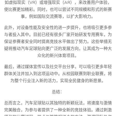
如虚拟现实（VR）或增强现实（AR），来改善用户体验，
使比赛更加精彩。同时，也可以尝试不同规模和形式的新赛
事，例如国际交流赛等，以扩大影响力。
此外，对设备性能及安全性的进一步提升，也将吸引更多参
与者投入其中。目前已经有很多厂家开始研发专用赛车，为
保证参赛者安全同时提高竞技水平做出了努力。这些举措无
疑将推动汽车足球贴向更广泛的发展方向，让其成为一种大
众化的新兴体育项目。
最后，通过媒体宣传以及社交平台分享，可以吸引更多年轻
群体关注并加入到这项运动中。从校园联赛到职业联赛，将
为整个行业注入新的活力，实现全民健身的新愿景。
总结：
总而言之，汽车足球贴以其独特的新颖玩法，将速度与激情
完美融合，为参与者提供了一种全新的竞技体验。通过刺激