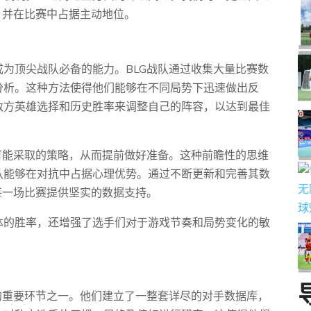
，并在比赛中占据主动地位。
为顶尖战队必备的能力。BLG战队通过收集大量比赛数
分析。这种方法使得他们能够在不同局势下迅速做出反
敌方英雄选择和历史胜率来调整自己的阵容，以达到最佳
可能采取的策略，从而提前做好准备。这种前瞻性的思维
队能够在对抗中占据心理优势。通过不断更新和完善其数
每一场比赛提供坚实的数据支持。
体的胜率，还增强了选手们对于游戏节奏和局势变化的敏
的重要环节之一。他们建立了一整套详尽的对手数据库，