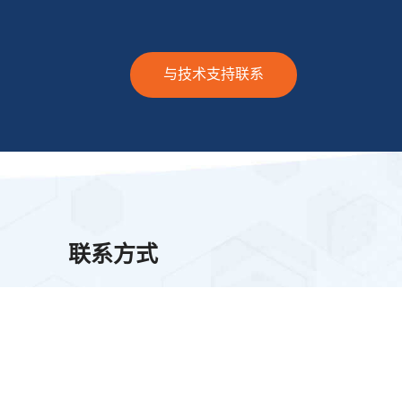
与技术支持联系
联系方式
北京市朝阳区望京东园七区19号楼
保利国际广场T1座29层
moonlit@126.com