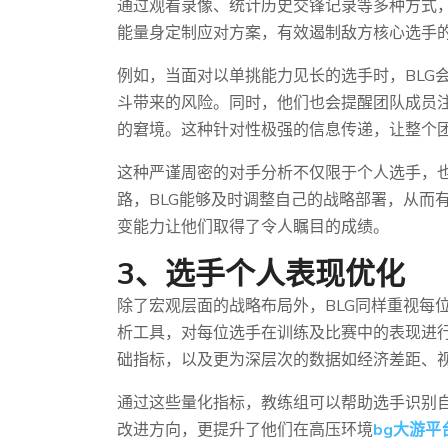
通过观看录像、统计历史交锋记录等多种方式
能量身定制应对方案，有效遏制敌方核心选手
例如，当面对以单挑能力见长的选手时，BLG
斗带来的风险。同时，他们也会提醒团队成员
的窘境。这种针对性极强的信息传递，让整个
这种严谨周密的对手分析不仅限于个人选手，
路，BLG能够及时调整自己的战略部署，从而
变能力让他们取得了令人瞩目的成绩。
3、选手个人表现优化
除了宏观层面的战略布局外，BLG同样重视每
析工具，对每位选手在训练及比赛中的表现进
础指标，以及更为深层次的数据如经济差距、
通过这些量化指标，教练组可以帮助选手识别
改进方向，更提升了他们在高压环境
bg大游平