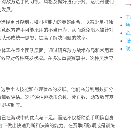
，对敌方选手的习惯、风格及偏好进行研究。这使得他们
的发展。
了
会选择更具控制力和团控能力的英雄组合，以减少单打独
项
注意敌方选手可能采用的不当行为，从而避免陷入被针对
企
团队形成统一思想，提高了解决问题的效率。
服
联
也体现在整个团队层面。通过研究敌方战术布局和常用套
有效应对各种突发状况。在多次重要赛事中，这种灵活应
位选手个人技能和心理状态的发展。他们充分利用数据分
行细致评估。这些评估包括击杀数、死亡数、助攻数等基
视野控制等。
自己在游戏中的优点与不足。而这不仅帮助选手明确自身
台
下做出快速判断和决策的能力。在赛季间歇期或是训练