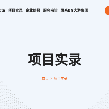
大游
项目实录
企业简报
服务宗旨
联系
BG大游集团
项目实录
首页
项目实录